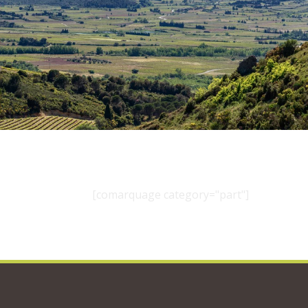
[comarquage category="part"]