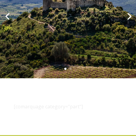
[comarquage category="part"]