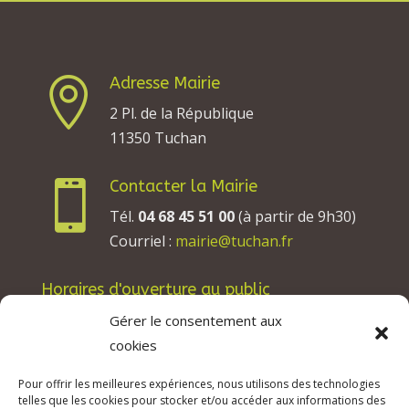
Adresse Mairie

2 Pl. de la République
11350 Tuchan
Contacter la Mairie

Tél.
04 68 45 51 00
(à partir de 9h30)
Courriel :
mairie@tuchan.fr
Horaires d'ouverture au public
Les lundis, mardis et jeudis : de 8h à 12h et de
Gérer le consentement aux
13h30 à 17h30.
cookies
Les mercredis : de 13h30 à 17h30.
Pour offrir les meilleures expériences, nous utilisons des technologies
Les vendredis : de 8h à 12h.
telles que les cookies pour stocker et/ou accéder aux informations des