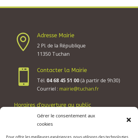
Adresse Mairie

2 Pl. de la République
11350 Tuchan
Contacter la Mairie

Tél.
04 68 45 51 00
(à partir de 9h30)
Courriel :
mairie@tuchan.fr
Horaires d'ouverture au public
Les lundis, mardis et jeudis : de 8h à 12h et de
Gérer le consentement aux
13h30 à 17h30.
cookies
Les mercredis : de 13h30 à 17h30.
Pour offrir les meilleures expériences, nous utilisons des technologies