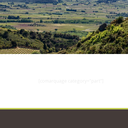
[comarquage category="part"]