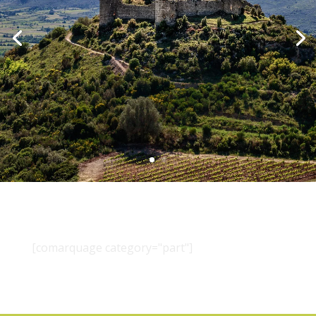
[comarquage category="part"]