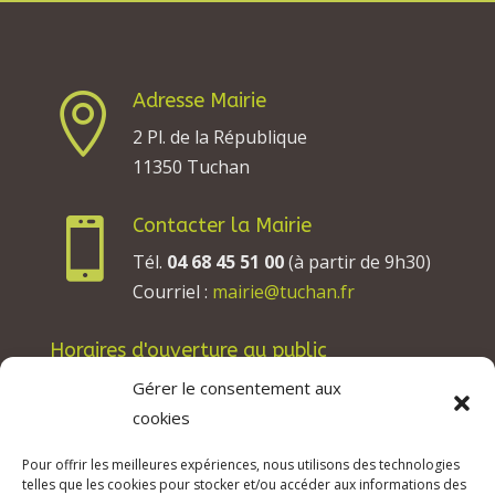
Adresse Mairie

2 Pl. de la République
11350 Tuchan
Contacter la Mairie

Tél.
04 68 45 51 00
(à partir de 9h30)
Courriel :
mairie@tuchan.fr
Horaires d'ouverture au public
Les lundis, mardis et jeudis : de 8h à 12h et de
Gérer le consentement aux
13h30 à 17h30.
cookies
Les mercredis : de 13h30 à 17h30.
Pour offrir les meilleures expériences, nous utilisons des technologies
Les vendredis : de 8h à 12h.
telles que les cookies pour stocker et/ou accéder aux informations des