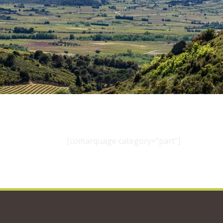
[comarquage category="part"]