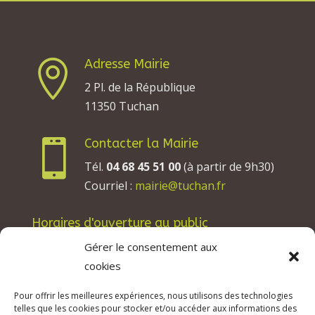
Adresse Mairie

2 Pl. de la République
11350 Tuchan
Contacter la Mairie

Tél.
04 68 45 51 00
(à partir de 9h30)
Courriel :
mairie@tuchan.fr
Horaires d'ouverture au public
Les lundis, mardis et jeudis : de 8h à 12h et de
Gérer le consentement aux
13h30 à 17h30.
cookies
Les mercredis : de 13h30 à 17h30.
Pour offrir les meilleures expériences, nous utilisons des technologies
Les vendredis : de 8h à 12h.
telles que les cookies pour stocker et/ou accéder aux informations des