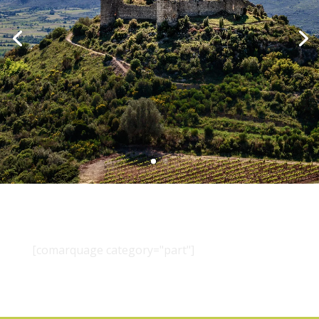
[comarquage category="part"]