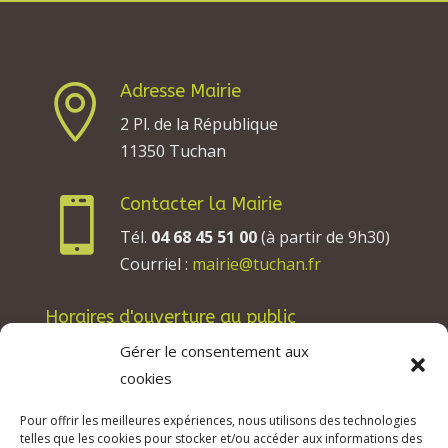
Adresse Mairie

2 Pl. de la République
11350 Tuchan
Contacter la Mairie

Tél.
04 68 45 51 00
(à partir de 9h30)
Courriel :
mairie@tuchan.fr
Horaires d'ouverture au public
Les lundis, mardis et jeudis : de 8h à 12h et de
Gérer le consentement aux
13h30 à 17h30.
cookies
Les mercredis : de 13h30 à 17h30.
Pour offrir les meilleures expériences, nous utilisons des technologies
Les vendredis : de 8h à 12h.
telles que les cookies pour stocker et/ou accéder aux informations des