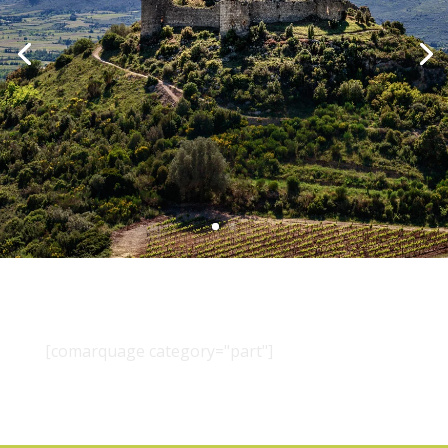
[comarquage category="part"]