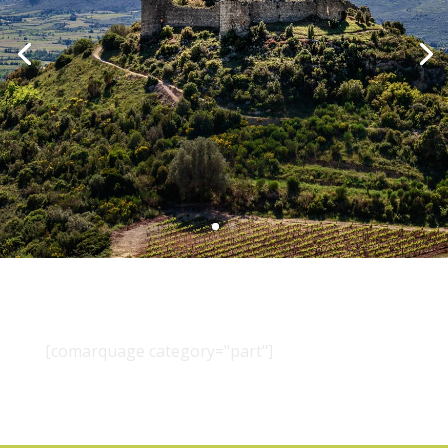
[comarquage category="part"]