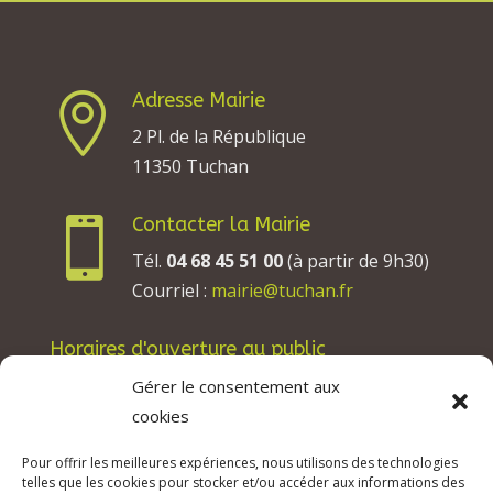
Adresse Mairie

2 Pl. de la République
11350 Tuchan
Contacter la Mairie

Tél.
04 68 45 51 00
(à partir de 9h30)
Courriel :
mairie@tuchan.fr
Horaires d'ouverture au public
Les lundis, mardis et jeudis : de 8h à 12h et de
Gérer le consentement aux
13h30 à 17h30.
cookies
Les mercredis : de 13h30 à 17h30.
Pour offrir les meilleures expériences, nous utilisons des technologies
Les vendredis : de 8h à 12h.
telles que les cookies pour stocker et/ou accéder aux informations des