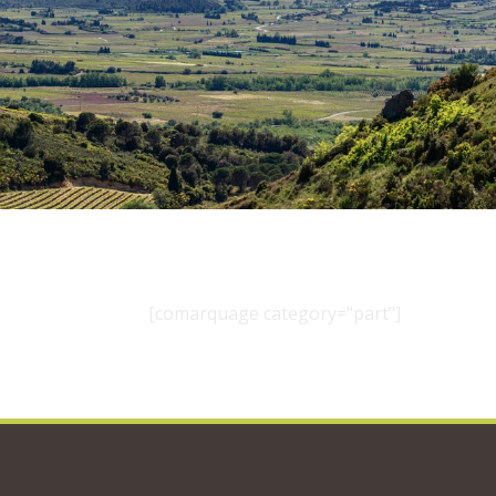
[comarquage category="part"]