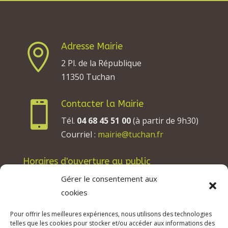
Adresse Mairie

2 Pl. de la République
11350 Tuchan
Contacter la Mairie

Tél.
04 68 45 51 00
(à partir de 9h30)
Courriel :
mairie@tuchan.fr
Horaires d'ouverture au public
Les lundis, mardis et jeudis : de 8h à 12h et de
Gérer le consentement aux
13h30 à 17h30.
cookies
Les mercredis : de 13h30 à 17h30.
Pour offrir les meilleures expériences, nous utilisons des technologies
Les vendredis : de 8h à 12h.
telles que les cookies pour stocker et/ou accéder aux informations des