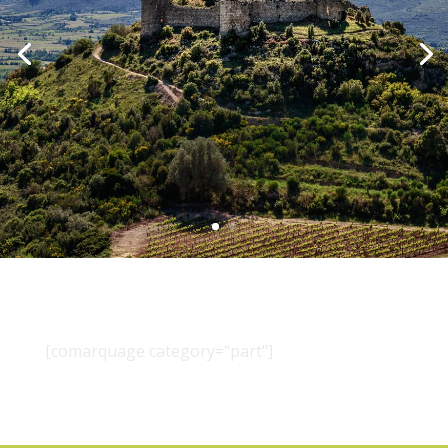
[comarquage category="part"]