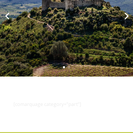
[comarquage category="part"]