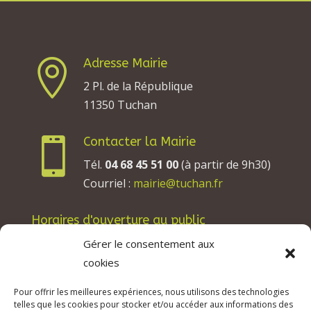
Adresse Mairie

2 Pl. de la République
11350 Tuchan
Contacter la Mairie

Tél.
04 68 45 51 00
(à partir de 9h30)
Courriel :
mairie@tuchan.fr
Horaires d'ouverture au public
Les lundis, mardis et jeudis : de 8h à 12h et de
Gérer le consentement aux
13h30 à 17h30.
cookies
Les mercredis : de 13h30 à 17h30.
Pour offrir les meilleures expériences, nous utilisons des technologies
Les vendredis : de 8h à 12h.
telles que les cookies pour stocker et/ou accéder aux informations des