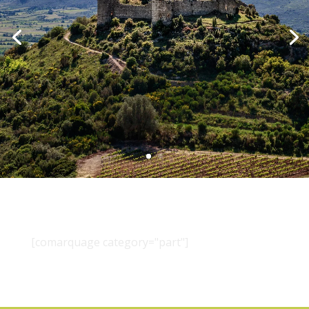
[comarquage category="part"]