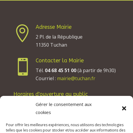
Adresse Mairie

2 Pl. de la République
11350 Tuchan
Contacter la Mairie

Tél.
04 68 45 51 00
(à partir de 9h30)
Courriel :
mairie@tuchan.fr
Horaires d'ouverture au public
Les lundis, mardis et jeudis : de 8h à 12h et de
Gérer le consentement aux
13h30 à 17h30.
cookies
Les mercredis : de 13h30 à 17h30.
Pour offrir les meilleures expériences, nous utilisons des technologies
Les vendredis : de 8h à 12h.
telles que les cookies pour stocker et/ou accéder aux informations des