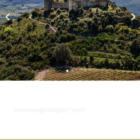
[comarquage category="part"]