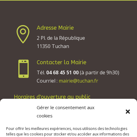
Adresse Mairie

2 Pl. de la République
11350 Tuchan
Contacter la Mairie

Tél.
04 68 45 51 00
(à partir de 9h30)
Courriel :
mairie@tuchan.fr
Horaires d'ouverture au public
Les lundis, mardis et jeudis : de 8h à 12h et de
Gérer le consentement aux
13h30 à 17h30.
cookies
Les mercredis : de 13h30 à 17h30.
Pour offrir les meilleures expériences, nous utilisons des technologies
Les vendredis : de 8h à 12h.
telles que les cookies pour stocker et/ou accéder aux informations des