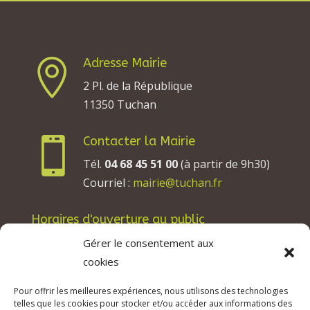
Adresse Mairie

2 Pl. de la République
11350 Tuchan
Contacter la Mairie

Tél.
04 68 45 51 00
(à partir de 9h30)
Courriel :
mairie@tuchan.fr
Horaires d'ouverture au public
Les lundis, mardis et jeudis : de 8h à 12h et de
Gérer le consentement aux
13h30 à 17h30.
cookies
Les mercredis : de 13h30 à 17h30.
Pour offrir les meilleures expériences, nous utilisons des technologies
Les vendredis : de 8h à 12h.
telles que les cookies pour stocker et/ou accéder aux informations des