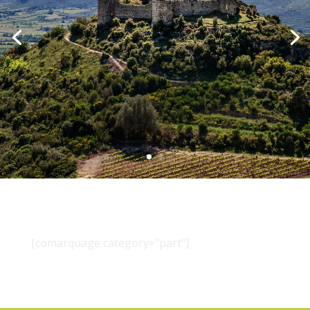
[comarquage category="part"]