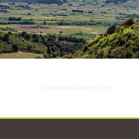
[comarquage category="part"]