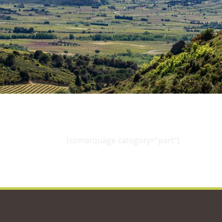
[comarquage category="part"]