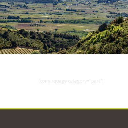
[comarquage category="part"]