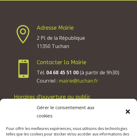
Adresse Mairie

2 Pl. de la République
11350 Tuchan
Contacter la Mairie

Tél.
04 68 45 51 00
(à partir de 9h30)
Courriel :
mairie@tuchan.fr
Horaires d'ouverture au public
Les lundis, mardis et jeudis : de 8h à 12h et de
Gérer le consentement aux
13h30 à 17h30.
cookies
Les mercredis : de 13h30 à 17h30.
Pour offrir les meilleures expériences, nous utilisons des technologies
Les vendredis : de 8h à 12h.
telles que les cookies pour stocker et/ou accéder aux informations des