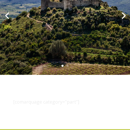
[comarquage category="part"]