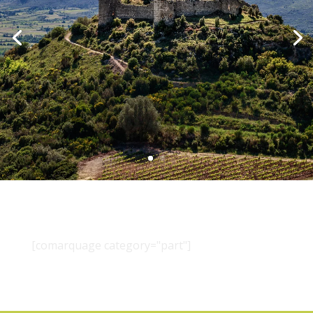
[comarquage category="part"]