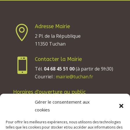
Adresse Mairie

2 Pl. de la République
11350 Tuchan
Contacter la Mairie

Tél.
04 68 45 51 00
(à partir de 9h30)
Courriel :
mairie@tuchan.fr
Horaires d'ouverture au public
Les lundis, mardis et jeudis : de 8h à 12h et de
Gérer le consentement aux
13h30 à 17h30.
cookies
Les mercredis : de 13h30 à 17h30.
Pour offrir les meilleures expériences, nous utilisons des technologies
Les vendredis : de 8h à 12h.
telles que les cookies pour stocker et/ou accéder aux informations des