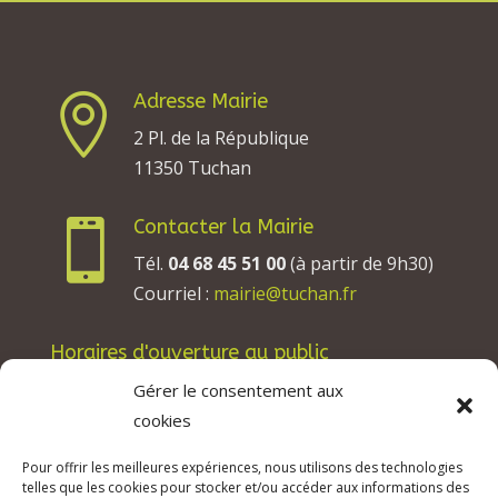
Adresse Mairie

2 Pl. de la République
11350 Tuchan
Contacter la Mairie

Tél.
04 68 45 51 00
(à partir de 9h30)
Courriel :
mairie@tuchan.fr
Horaires d'ouverture au public
Les lundis, mardis et jeudis : de 8h à 12h et de
Gérer le consentement aux
13h30 à 17h30.
cookies
Les mercredis : de 13h30 à 17h30.
Pour offrir les meilleures expériences, nous utilisons des technologies
Les vendredis : de 8h à 12h.
telles que les cookies pour stocker et/ou accéder aux informations des