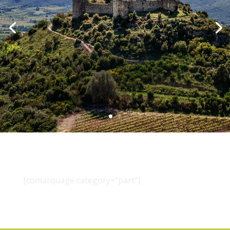
[comarquage category="part"]