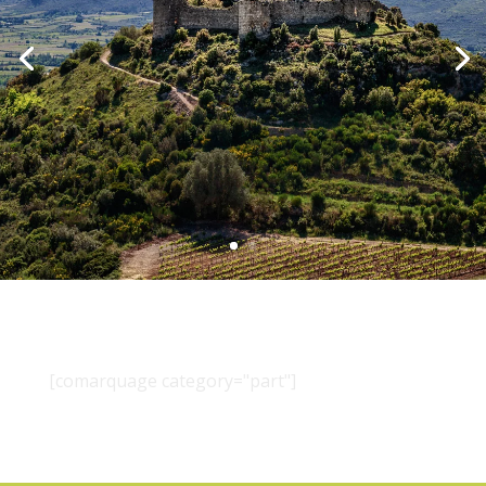
[comarquage category="part"]