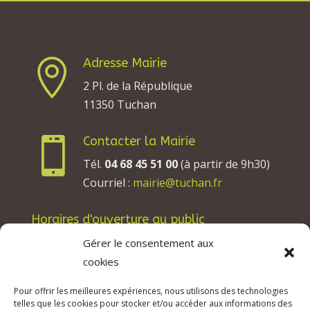
Adresse Mairie

2 Pl. de la République
11350 Tuchan
Contacter la Mairie

Tél.
04 68 45 51 00
(à partir de 9h30)
Courriel :
mairie@tuchan.fr
Horaires d'ouverture au public
Les lundis, mardis et jeudis : de 8h à 12h et de
Gérer le consentement aux
13h30 à 17h30.
cookies
Les mercredis : de 13h30 à 17h30.
Pour offrir les meilleures expériences, nous utilisons des technologies
Les vendredis : de 8h à 12h.
telles que les cookies pour stocker et/ou accéder aux informations des