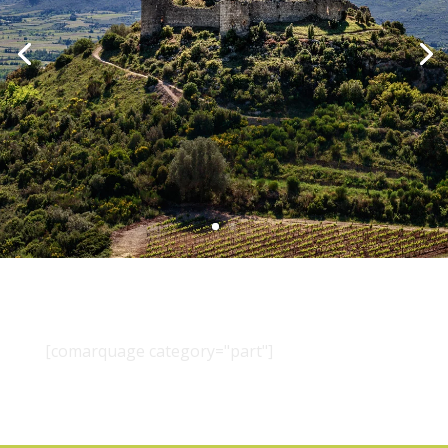
[comarquage category="part"]