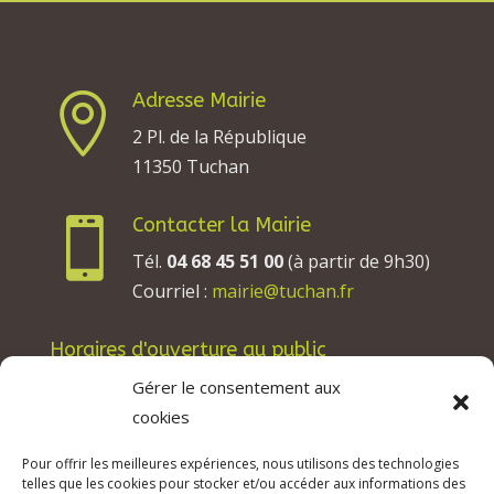
Adresse Mairie

2 Pl. de la République
11350 Tuchan
Contacter la Mairie

Tél.
04 68 45 51 00
(à partir de 9h30)
Courriel :
mairie@tuchan.fr
Horaires d'ouverture au public
Les lundis, mardis et jeudis : de 8h à 12h et de
Gérer le consentement aux
13h30 à 17h30.
cookies
Les mercredis : de 13h30 à 17h30.
Pour offrir les meilleures expériences, nous utilisons des technologies
Les vendredis : de 8h à 12h.
telles que les cookies pour stocker et/ou accéder aux informations des