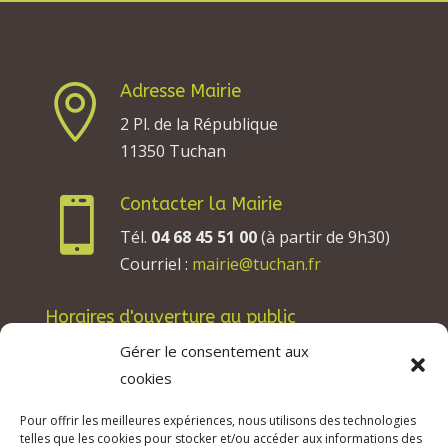
Adresse Mairie

2 Pl. de la République
11350 Tuchan
Contacter la Mairie

Tél.
04 68 45 51 00
(à partir de 9h30)
Courriel :
mairie@tuchan.fr
Horaires d'ouverture au public
Les lundis, mardis et jeudis : de 8h à 12h et de
Gérer le consentement aux
13h30 à 17h30.
cookies
Les mercredis : de 13h30 à 17h30.
Pour offrir les meilleures expériences, nous utilisons des technologies
Les vendredis : de 8h à 12h.
telles que les cookies pour stocker et/ou accéder aux informations des