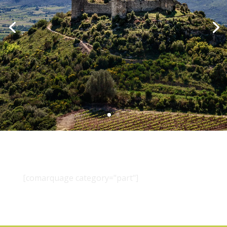
[comarquage category="part"]