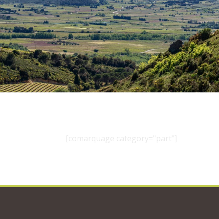
[comarquage category="part"]