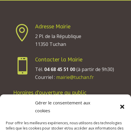
Adresse Mairie

2 Pl. de la République
11350 Tuchan
Contacter la Mairie

Tél.
04 68 45 51 00
(à partir de 9h30)
Courriel :
mairie@tuchan.fr
Horaires d'ouverture au public
Les lundis, mardis et jeudis : de 8h à 12h et de
Gérer le consentement aux
13h30 à 17h30.
cookies
Les mercredis : de 13h30 à 17h30.
Pour offrir les meilleures expériences, nous utilisons des technologies
Les vendredis : de 8h à 12h.
telles que les cookies pour stocker et/ou accéder aux informations des