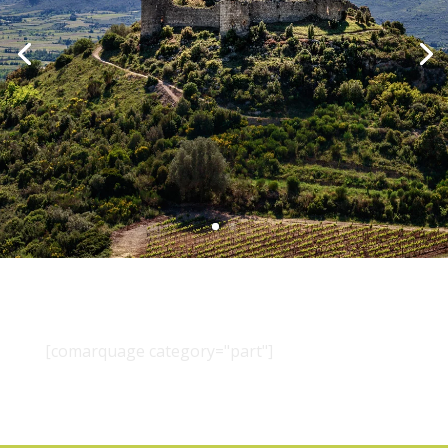
[comarquage category="part"]