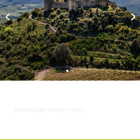
[comarquage category="part"]