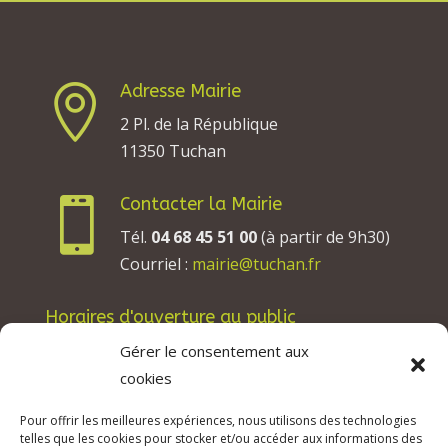
Adresse Mairie

2 Pl. de la République
11350 Tuchan
Contacter la Mairie

Tél.
04 68 45 51 00
(à partir de 9h30)
Courriel :
mairie@tuchan.fr
Horaires d'ouverture au public
Les lundis, mardis et jeudis : de 8h à 12h et de
Gérer le consentement aux
13h30 à 17h30.
cookies
Les mercredis : de 13h30 à 17h30.
Pour offrir les meilleures expériences, nous utilisons des technologies
Les vendredis : de 8h à 12h.
telles que les cookies pour stocker et/ou accéder aux informations des