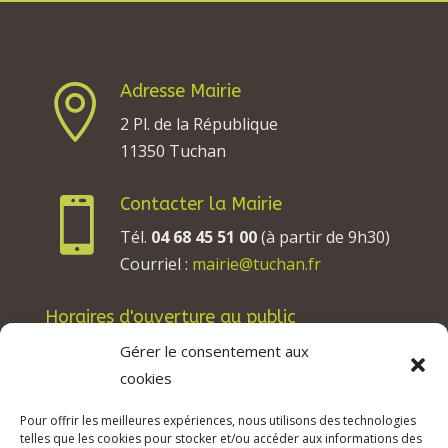
Adresse Mairie

2 Pl. de la République
11350 Tuchan
Contacter la Mairie

Tél.
04 68 45 51 00
(à partir de 9h30)
Courriel :
mairie@tuchan.fr
Horaires d'ouverture au public
Les lundis, mardis et jeudis : de 8h à 12h et de
Gérer le consentement aux
13h30 à 17h30.
cookies
Les mercredis : de 13h30 à 17h30.
Pour offrir les meilleures expériences, nous utilisons des technologies
Les vendredis : de 8h à 12h.
telles que les cookies pour stocker et/ou accéder aux informations des