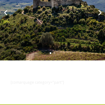
[comarquage category="part"]