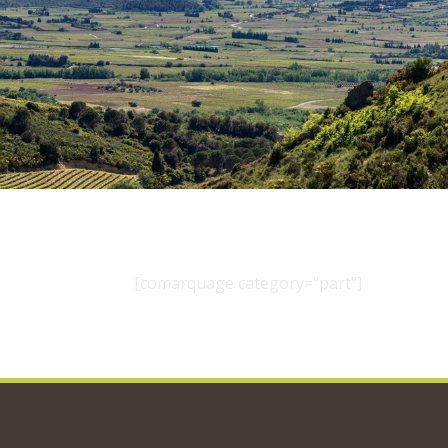
[comarquage category="part"]