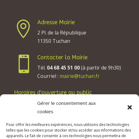
Adresse Mairie

2 Pl. de la République
11350 Tuchan
Contacter la Mairie

Tél.
04 68 45 51 00
(à partir de 9h30)
Courriel :
mairie@tuchan.fr
Horaires d'ouverture au public
Les lundis, mardis et jeudis : de 8h à 12h et de
Gérer le consentement aux
13h30 à 17h30.
cookies
Les mercredis : de 13h30 à 17h30.
Pour offrir les meilleures expériences, nous utilisons des technologies
Les vendredis : de 8h à 12h.
telles que les cookies pour stocker et/ou accéder aux informations des
appareils. Le fait de consentir à ces technologies nous permettra de