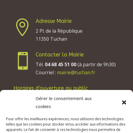
Adresse Mairie

2 Pl. de la République
11350 Tuchan
Contacter la Mairie

Tél.
04 68 45 51 00
(à partir de 9h30)
Courriel :
mairie@tuchan.fr
Horaires d'ouverture au public
Les lundis, mardis et jeudis : de 8h à 12h et de
Gérer le consentement aux
13h30 à 17h30.
cookies
Les mercredis : de 13h30 à 17h30.
Pour offrir les meilleures expériences, nous utilisons des technologies
Les vendredis : de 8h à 12h.
telles que les cookies pour stocker et/ou accéder aux informations des
appareils. Le fait de consentir à ces technologies nous permettra de