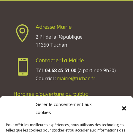
Adresse Mairie

2 Pl. de la République
11350 Tuchan
Contacter la Mairie

Tél.
04 68 45 51 00
(à partir de 9h30)
Courriel :
mairie@tuchan.fr
Horaires d'ouverture au public
Les lundis, mardis et jeudis : de 8h à 12h et de
Gérer le consentement aux
13h30 à 17h30.
cookies
Les mercredis : de 13h30 à 17h30.
Pour offrir les meilleures expériences, nous utilisons des technologies
Les vendredis : de 8h à 12h.
telles que les cookies pour stocker et/ou accéder aux informations des