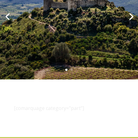
[comarquage category="part"]