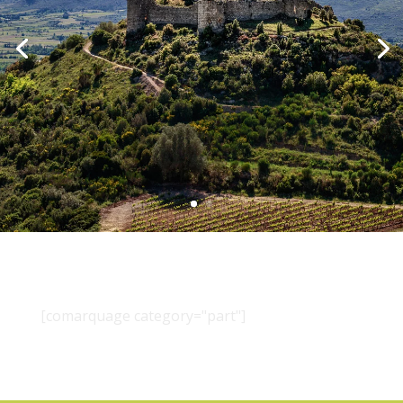
[comarquage category="part"]