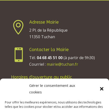
Adresse Mairie

2 Pl. de la République
11350 Tuchan
Contacter la Mairie

Tél.
04 68 45 51 00
(à partir de 9h30)
Courriel :
mairie@tuchan.fr
Horaires d'ouverture au public
Les lundis, mardis et jeudis : de 8h à 12h et de
Gérer le consentement aux
13h30 à 17h30.
cookies
Les mercredis : de 13h30 à 17h30.
Pour offrir les meilleures expériences, nous utilisons des technologies
Les vendredis : de 8h à 12h.
telles que les cookies pour stocker et/ou accéder aux informations des