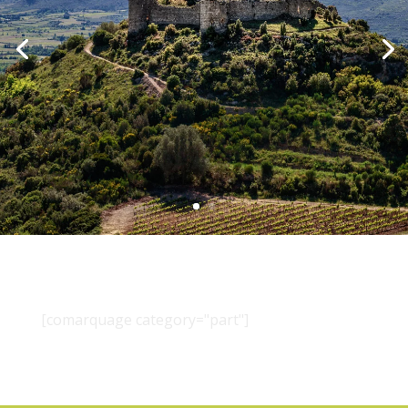
[comarquage category="part"]