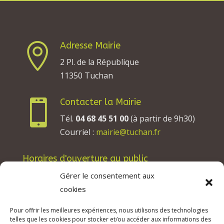
Adresse Mairie

2 Pl. de la République
11350 Tuchan
Contacter la Mairie

Tél.
04 68 45 51 00
(à partir de 9h30)
Courriel :
mairie@tuchan.fr
Horaires d'ouverture au public
Les lundis, mardis et jeudis : de 8h à 12h et de
Gérer le consentement aux
13h30 à 17h30.
cookies
Les mercredis : de 13h30 à 17h30.
Pour offrir les meilleures expériences, nous utilisons des technologies
Les vendredis : de 8h à 12h.
telles que les cookies pour stocker et/ou accéder aux informations des