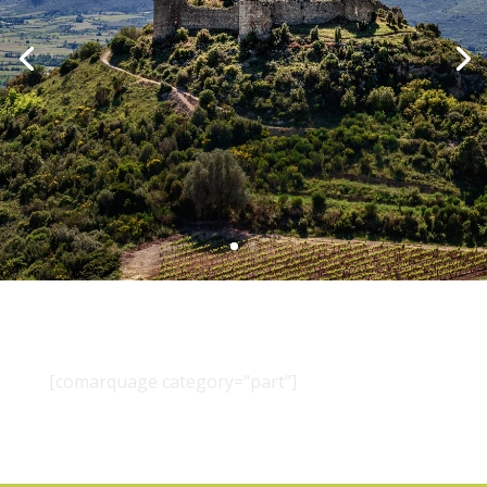
[comarquage category="part"]