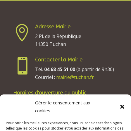
Adresse Mairie

2 Pl. de la République
11350 Tuchan
Contacter la Mairie

Tél.
04 68 45 51 00
(à partir de 9h30)
Courriel :
mairie@tuchan.fr
Horaires d'ouverture au public
Les lundis, mardis et jeudis : de 8h à 12h et de
Gérer le consentement aux
13h30 à 17h30.
cookies
Les mercredis : de 13h30 à 17h30.
Pour offrir les meilleures expériences, nous utilisons des technologies
Les vendredis : de 8h à 12h.
telles que les cookies pour stocker et/ou accéder aux informations des