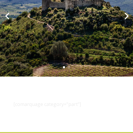
[comarquage category="part"]