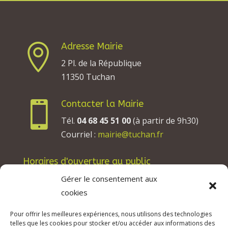
Adresse Mairie

2 Pl. de la République
11350 Tuchan
Contacter la Mairie

Tél.
04 68 45 51 00
(à partir de 9h30)
Courriel :
mairie@tuchan.fr
Horaires d'ouverture au public
Les lundis, mardis et jeudis : de 8h à 12h et de
Gérer le consentement aux
13h30 à 17h30.
cookies
Les mercredis : de 13h30 à 17h30.
Pour offrir les meilleures expériences, nous utilisons des technologies
Les vendredis : de 8h à 12h.
telles que les cookies pour stocker et/ou accéder aux informations des