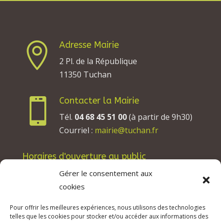
Adresse Mairie

2 Pl. de la République
11350 Tuchan
Contacter la Mairie

Tél.
04 68 45 51 00
(à partir de 9h30)
Courriel :
mairie@tuchan.fr
Horaires d'ouverture au public
Les lundis, mardis et jeudis : de 8h à 12h et de
Gérer le consentement aux
13h30 à 17h30.
cookies
Les mercredis : de 13h30 à 17h30.
Pour offrir les meilleures expériences, nous utilisons des technologies
Les vendredis : de 8h à 12h.
telles que les cookies pour stocker et/ou accéder aux informations des