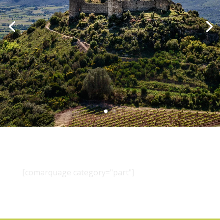
[comarquage category="part"]