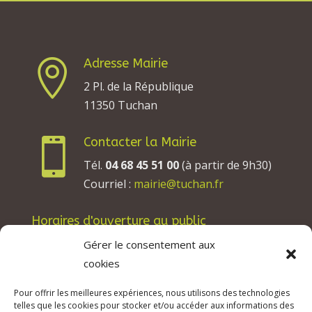
Adresse Mairie

2 Pl. de la République
11350 Tuchan
Contacter la Mairie

Tél.
04 68 45 51 00
(à partir de 9h30)
Courriel :
mairie@tuchan.fr
Horaires d'ouverture au public
Les lundis, mardis et jeudis : de 8h à 12h et de
Gérer le consentement aux
13h30 à 17h30.
cookies
Les mercredis : de 13h30 à 17h30.
Pour offrir les meilleures expériences, nous utilisons des technologies
Les vendredis : de 8h à 12h.
telles que les cookies pour stocker et/ou accéder aux informations des