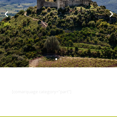
[comarquage category="part"]