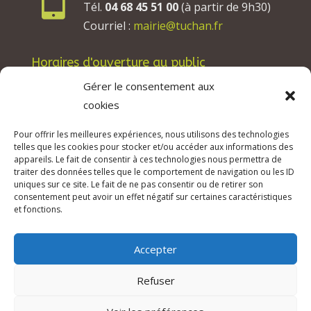
Tél.
04 68 45 51 00
(à partir de 9h30)
Courriel :
mairie@tuchan.fr
Horaires d'ouverture au public
Les lundis, mardis et jeudis : de 8h à 12h et de
Gérer le consentement aux
13h30 à 17h30.
cookies
Les mercredis : de 13h30 à 17h30.
Pour offrir les meilleures expériences, nous utilisons des technologies
Les vendredis : de 8h à 12h.
telles que les cookies pour stocker et/ou accéder aux informations des
appareils. Le fait de consentir à ces technologies nous permettra de
traiter des données telles que le comportement de navigation ou les ID
uniques sur ce site. Le fait de ne pas consentir ou de retirer son
consentement peut avoir un effet négatif sur certaines caractéristiques
© 2026 Mairie de Tuchan | Site Internet réalisé
et fonctions.
par
SATURNE innovations
Accepter
Mentions légales & Crédits
–
RGPD Protection
des données
–
Refuser
Déclaration d’accessibilité