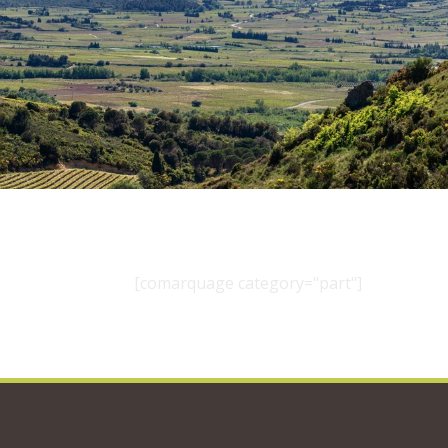
[comarquage category="part"]