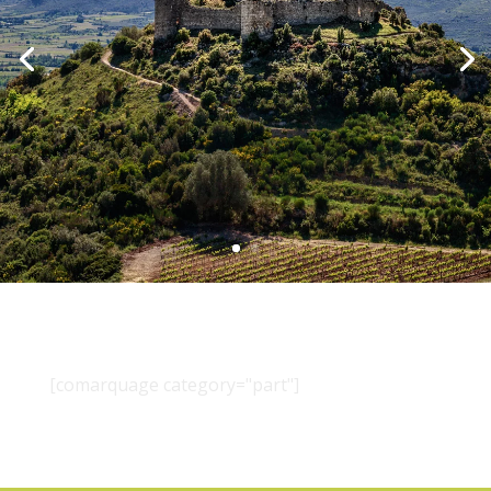
[comarquage category="part"]