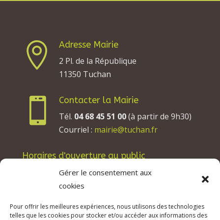
Adresse Mairie

2 Pl. de la République
11350 Tuchan
Contacter la Mairie

Tél.
04 68 45 51 00
(à partir de 9h30)
Courriel :
mairie@tuchan.fr
Horaires d'ouverture au public
Les lundis, mardis et jeudis : de 8h à 12h et de
Gérer le consentement aux
13h30 à 17h30.
cookies
Les mercredis : de 13h30 à 17h30.
Pour offrir les meilleures expériences, nous utilisons des technologies
Les vendredis : de 8h à 12h.
telles que les cookies pour stocker et/ou accéder aux informations des