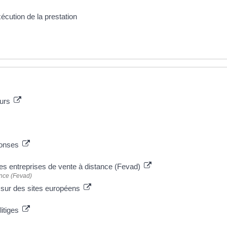
xécution de la prestation
eurs
éponses
es entreprises de vente à distance (Fevad)
ance (Fevad)
e sur des sites européens
litiges