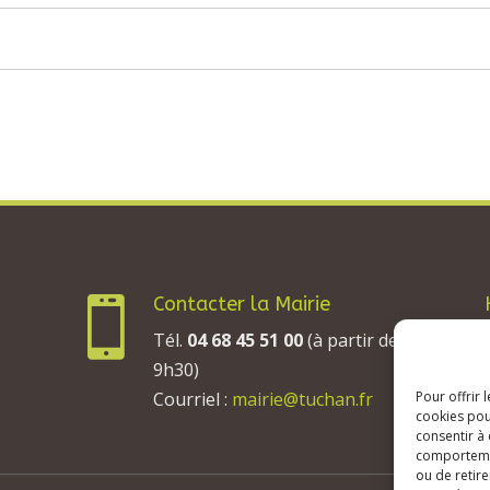
Contacter la Mairie

Tél.
04 68 45 51 00
(à partir de
9h30)
Courriel :
mairie@tuchan.fr
Pour offrir 
cookies pou
consentir à
comportement
ou de retire