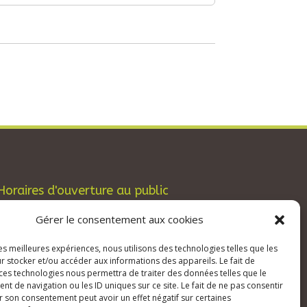
Horaires d'ouverture au public
Les lundis, mardis et jeudis : de 8h à 12h et
Gérer le consentement aux cookies
de 13h30 à 17h30.
les meilleures expériences, nous utilisons des technologies telles que les
Les mercredis : de 13h30 à 17h30.
r stocker et/ou accéder aux informations des appareils. Le fait de
Les vendredis : de 8h à 12h.
 ces technologies nous permettra de traiter des données telles que le
 de navigation ou les ID uniques sur ce site. Le fait de ne pas consentir
r son consentement peut avoir un effet négatif sur certaines