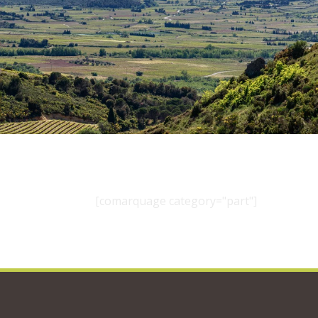
[comarquage category="part"]