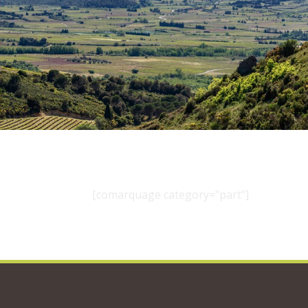
[comarquage category="part"]