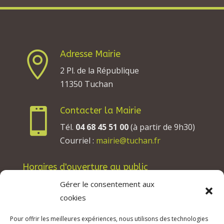
Adresse Mairie

2 Pl. de la République
11350 Tuchan
Contacter la Mairie

Tél.
04 68 45 51 00
(à partir de 9h30)
Courriel :
mairie@tuchan.fr
Horaires d'ouverture au public
Les lundis, mardis et jeudis : de 8h à 12h et de
Gérer le consentement aux
13h30 à 17h30.
cookies
Les mercredis : de 13h30 à 17h30.
Pour offrir les meilleures expériences, nous utilisons des technologies
Les vendredis : de 8h à 12h.