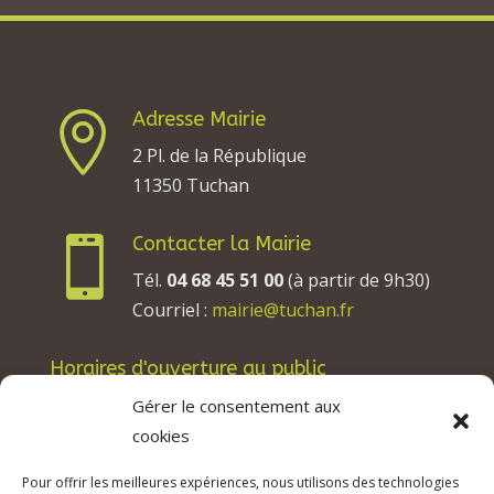
Adresse Mairie

2 Pl. de la République
11350 Tuchan
Contacter la Mairie

Tél.
04 68 45 51 00
(à partir de 9h30)
Courriel :
mairie@tuchan.fr
Horaires d'ouverture au public
Les lundis, mardis et jeudis : de 8h à 12h et de
Gérer le consentement aux
13h30 à 17h30.
cookies
Les mercredis : de 13h30 à 17h30.
Pour offrir les meilleures expériences, nous utilisons des technologies
Les vendredis : de 8h à 12h.