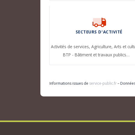
SECTEURS D'ACTIVITÉ
Activités de services,
Agriculture,
Arts et cult
BTP - Bâtiment et travaux publics…
Informations issues de
service-public.fr
– Donnée