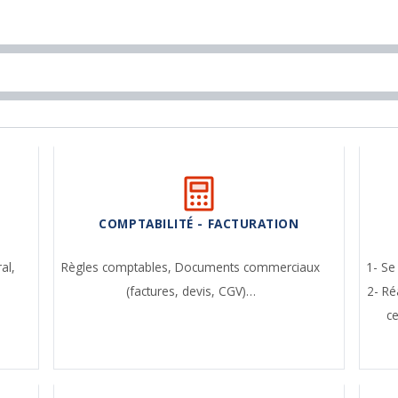
COMPTABILITÉ - FACTURATION
ral,
Règles comptables,
Documents commerciaux
1- Se
(factures, devis, CGV)…
2- Ré
c