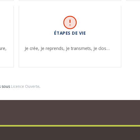
ÉTAPES DE VIE
ure,
Je crée,
Je reprends,
Je transmets,
Je clos…
s sous
Licence Ouverte
.