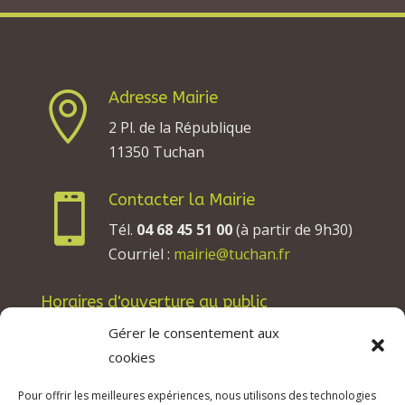
Adresse Mairie

2 Pl. de la République
11350 Tuchan
Contacter la Mairie

Tél.
04 68 45 51 00
(à partir de 9h30)
Courriel :
mairie@tuchan.fr
Horaires d'ouverture au public
Les lundis, mardis et jeudis : de 8h à 12h et de
Gérer le consentement aux
13h30 à 17h30.
cookies
Les mercredis : de 13h30 à 17h30.
Pour offrir les meilleures expériences, nous utilisons des technologies
Les vendredis : de 8h à 12h.