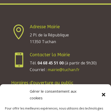
Adresse Mairie

2 Pl. de la République
11350 Tuchan
Contacter la Mairie

Tél.
04 68 45 51 00
(à partir de 9h30)
Courriel :
mairie@tuchan.fr
Horaires d'ouverture au public
Les lundis, mardis et jeudis : de 8h à 12h et de
Gérer le consentement aux
13h30 à 17h30.
cookies
Les mercredis : de 13h30 à 17h30.
Pour offrir les meilleures expériences, nous utilisons des technologies
Les vendredis : de 8h à 12h.