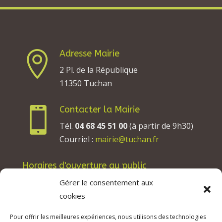
Adresse Mairie

2 Pl. de la République
11350 Tuchan
Contacter la Mairie

Tél.
04 68 45 51 00
(à partir de 9h30)
Courriel :
mairie@tuchan.fr
Horaires d'ouverture au public
Les lundis, mardis et jeudis : de 8h à 12h et de
Gérer le consentement aux
13h30 à 17h30.
cookies
Les mercredis : de 13h30 à 17h30.
Pour offrir les meilleures expériences, nous utilisons des technologies
Les vendredis : de 8h à 12h.